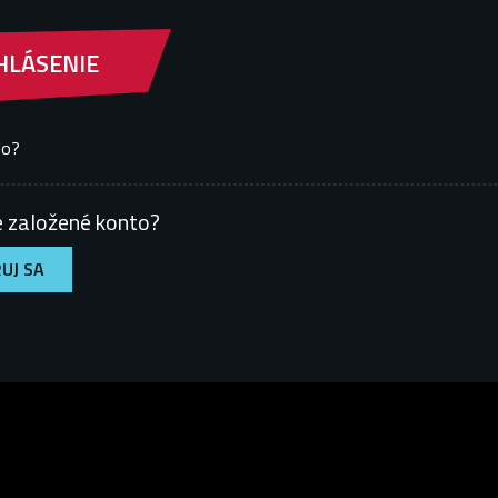
HLÁSENIE
lo?
 založené konto
?
UJ SA