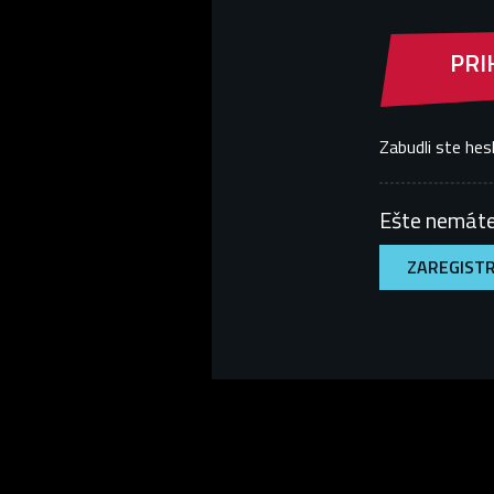
PRI
Zabudli ste hes
Ešte nemáte
ZAREGISTR