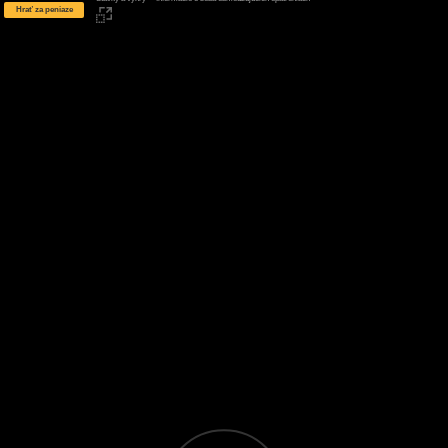
Hrať za peniaze