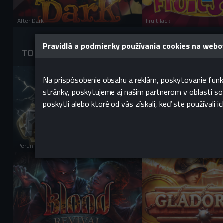
After Dark
Fruit Jack
Pravidlá a podmienky používania cookies na web
TOP hry
Na prispôsobenie obsahu a reklám, poskytovanie funk
stránky, poskytujeme aj našim partnerom v oblasti soci
PRIHLÁS SA A HRAJ
PRIHLÁS SA A
poskytli alebo ktoré od vás získali, keď ste používali ic
HRAŤ PRE ZÁBAVU
HRAŤ PRE ZÁBA
Perun
Falcon God
PRIHLÁS SA A HRAJ
PRIHLÁS SA A
HRAŤ PRE ZÁBAVU
HRAŤ PRE ZÁBA