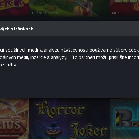
Hunter's Dream 2
Multi 5
ových stránkach
cií sociálnych médií a analýzu návštevnosti používame súbory coo
álnych médií, inzercie a analýzy. Títo partneri môžu príslušné info
 HRAJ
PRIHLÁS SA A HRAJ
PRIH
h služby.
VU
HRAŤ PRE ZÁBAVU
H
Happy Nuts
Pinky cat
 HRAJ
PRIHLÁS SA A HRAJ
PRIH
VU
HRAŤ PRE ZÁBAVU
H