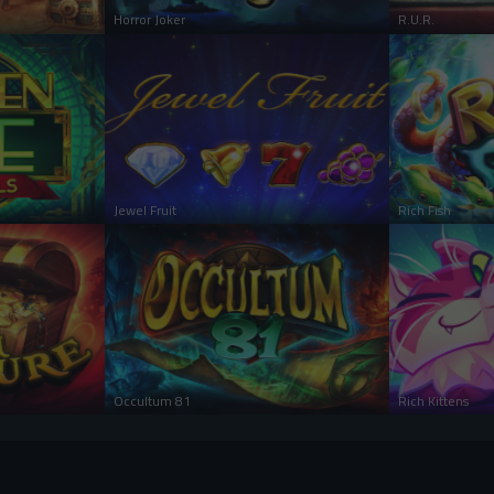
Horror Joker
R.U.R.
 HRAJ
PRIHLÁS SA A HRAJ
PRIH
VU
HRAŤ PRE ZÁBAVU
H
Jewel Fruit
Rich Fish
 HRAJ
PRIHLÁS SA A HRAJ
PRIH
VU
HRAŤ PRE ZÁBAVU
H
Occultum 81
Rich Kittens