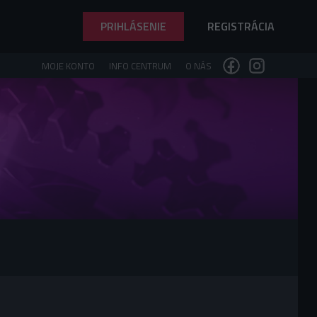
PRIHLÁSENIE
REGISTRÁCIA
MOJE KONTO
INFO CENTRUM
O NÁS
9
9
9
8
8
8
7
7
7
6
6
6
5
5
5
4
4
4
3
3
3
2
2
2
1
1
1
0
0
0
,
€