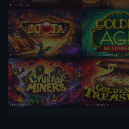
Blood Revival
Gladorius
PRIHLÁS SA A HRAJ
PRIHLÁS SA A
HRAŤ PRE ZÁBAVU
HRAŤ PRE ZÁBA
Boofa
Golden Age Multireels
PRIHLÁS SA A HRAJ
PRIHLÁS SA A
HRAŤ PRE ZÁBAVU
HRAŤ PRE ZÁBA
Crystal Miners
Golden Treasure