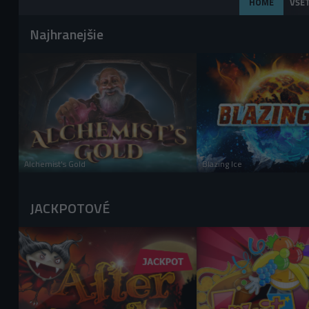
HOME
VŠE
Najhranejšie
PRIHLÁS SA A HRAJ
PRIHLÁS SA A
HRAŤ PRE ZÁBAVU
HRAŤ PRE ZÁBA
Alchemist's Gold
Blazing Ice
JACKPOTOVÉ
PRIHLÁS SA A HRAJ
PRIHLÁS SA A
HRAŤ PRE ZÁBAVU
HRAŤ PRE ZÁBA