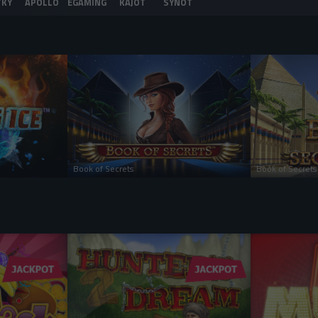
TKY
APOLLO
EGAMING
KAJOT
SYNOT
 HRAJ
PRIHLÁS SA A HRAJ
PRIH
VU
HRAŤ PRE ZÁBAVU
H
Book of Secrets
Book of Secrets
 HRAJ
PRIHLÁS SA A HRAJ
PRIH
VU
HRAŤ PRE ZÁBAVU
H