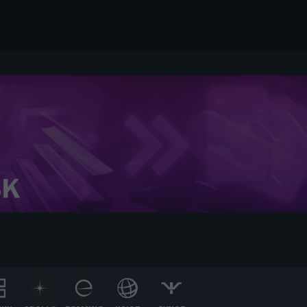
9
9
9
8
8
8
7
7
7
6
6
6
5
5
5
4
4
4
3
3
3
2
2
2
1
1
1
0
0
0
,
€